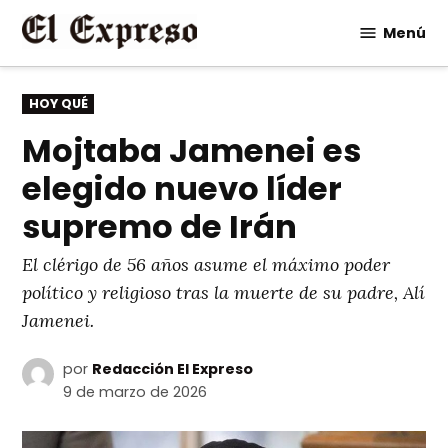
Saltar
Menú
al
contenido
PUBLICADO
HOY QUÉ
EN
Mojtaba Jamenei es
elegido nuevo líder
supremo de Irán
El clérigo de 56 años asume el máximo poder
político y religioso tras la muerte de su padre, Alí
Jamenei.
por
Redacción El Expreso
9 de marzo de 2026