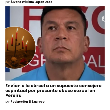
por
Álvaro William López Ossa
Envían a la cárcel a un supuesto consejero
espiritual por presunto abuso sexual en
Pereira
por
Redacción El Expreso