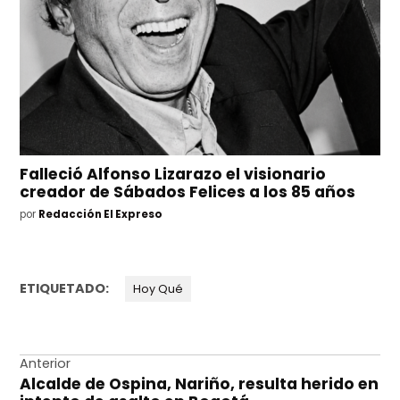
Falleció Alfonso Lizarazo el visionario
creador de Sábados Felices a los 85 años
por
Redacción El Expreso
ETIQUETADO:
Hoy Qué
Navegación
Anterior
Alcalde de Ospina, Nariño, resulta herido en
de