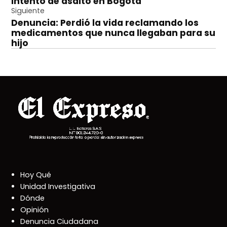
intento de asalto en Bogotá
entradas
Siguiente
Denuncia: Perdió la vida reclamando los
medicamentos que nunca llegaban para su
hijo
Hoy Qué
Unidad Investigativa
Dónde
Opinión
Denuncia Ciudadana