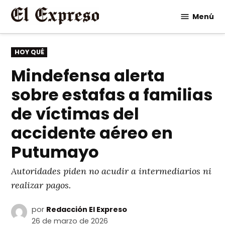
Saltar
Menú
al
contenido
PUBLICADO
HOY QUÉ
EN
Mindefensa alerta
sobre estafas a familias
de víctimas del
accidente aéreo en
Putumayo
Autoridades piden no acudir a intermediarios ni
realizar pagos.
por
Redacción El Expreso
26 de marzo de 2026