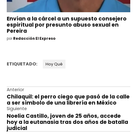
Envían a la cárcel a un supuesto consejero
espiritual por presunto abuso sexual en
Pereira
por
Redacción El Expreso
ETIQUETADO:
Hoy Qué
Navegación
Anterior
Chilaquil: el perro ciego que pasó de la calle
de
a ser símbolo de una librería en México
entradas
Siguiente
Noelia Castillo, joven de 25 años, accede
hoy a la eutanasia tras dos años de batalla
judicial