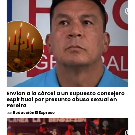
Envían a la cárcel a un supuesto consejero
espiritual por presunto abuso sexual en
Pereira
por
Redacción El Expreso