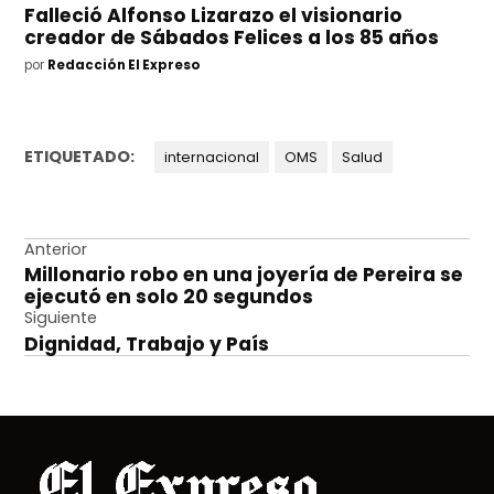
Falleció Alfonso Lizarazo el visionario
creador de Sábados Felices a los 85 años
por
Redacción El Expreso
ETIQUETADO:
internacional
OMS
Salud
Navegación
Anterior
Millonario robo en una joyería de Pereira se
de
ejecutó en solo 20 segundos
entradas
Siguiente
Dignidad, Trabajo y País