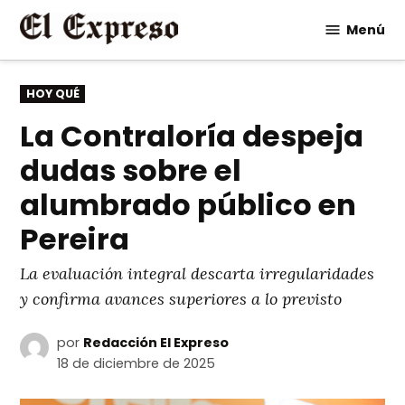
Saltar
Menú
al
contenido
PUBLICADO
HOY QUÉ
EN
La Contraloría despeja
dudas sobre el
alumbrado público en
Pereira
La evaluación integral descarta irregularidades
y confirma avances superiores a lo previsto
por
Redacción El Expreso
18 de diciembre de 2025