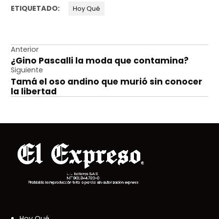
ETIQUETADO:
Hoy Qué
Navegación
Anterior
¿Gino Pascalli la moda que contamina?
de
Siguiente
entradas
Tamá el oso andino que murió sin conocer
la libertad
Hoy Qué