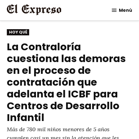
Saltar
Menú
al
contenido
PUBLICADO
HOY QUÉ
EN
La Contraloría
cuestiona las demoras
en el proceso de
contratación que
adelanta el ICBF para
Centros de Desarrollo
Infantil
Más de 780 mil niños menores de 5 años
cumplen casi un mes sin la atención que les