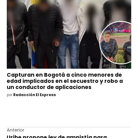
Capturan en Bogotá a cinco menores de
edad implicados en el secuestro y robo a
un conductor de aplicaciones
por
Redacción El Expreso
Navegación
Anterior
Uribe propone ley de amnistía para