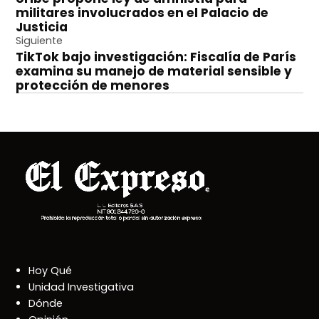
de
militares involucrados en el Palacio de
entradas
Justicia
Siguiente
TikTok bajo investigación: Fiscalía de París
examina su manejo de material sensible y
protección de menores
Hoy Qué
Unidad Investigativa
Dónde