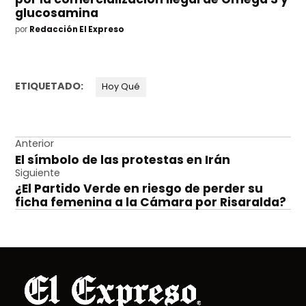
glucosamina
por
Redacción El Expreso
ETIQUETADO:
Hoy Qué
Navegación
Anterior
El símbolo de las protestas en Irán
de
Siguiente
entradas
¿El Partido Verde en riesgo de perder su
ficha femenina a la Cámara por Risaralda?