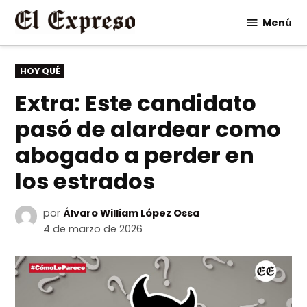
Saltar
Menú
al
contenido
PUBLICADO
HOY QUÉ
EN
Extra: Este candidato
pasó de alardear como
abogado a perder en
los estrados
por
Álvaro William López Ossa
4 de marzo de 2026