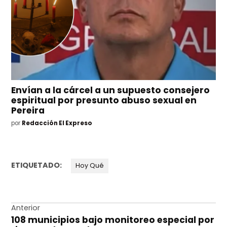
Envían a la cárcel a un supuesto consejero
espiritual por presunto abuso sexual en
Pereira
por
Redacción El Expreso
ETIQUETADO:
Hoy Qué
Navegación
Anterior
108 municipios bajo monitoreo especial por
de