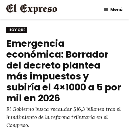
Saltar
Menú
al
contenido
PUBLICADO
HOY QUÉ
EN
Emergencia
económica: Borrador
del decreto plantea
más impuestos y
subiría el 4×1000 a 5 por
mil en 2026
El Gobierno busca recaudar $16,3 billones tras el
hundimiento de la reforma tributaria en el
Congreso.