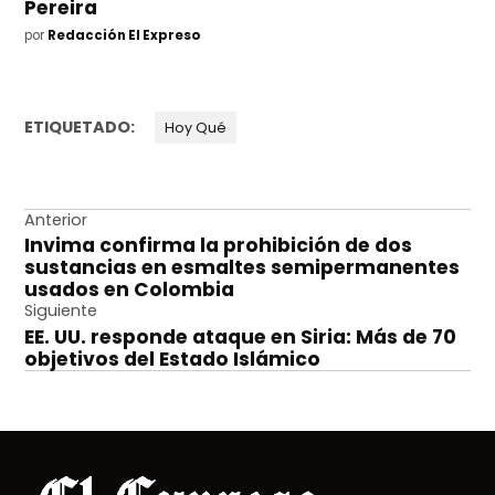
Pereira
por
Redacción El Expreso
ETIQUETADO:
Hoy Qué
Navegación
Anterior
Invima confirma la prohibición de dos
de
sustancias en esmaltes semipermanentes
entradas
usados en Colombia
Siguiente
EE. UU. responde ataque en Siria: Más de 70
objetivos del Estado Islámico