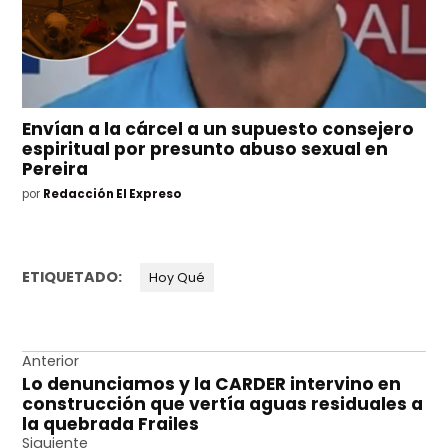
Envían a la cárcel a un supuesto consejero
espiritual por presunto abuso sexual en
Pereira
por
Redacción El Expreso
ETIQUETADO:
Hoy Qué
Navegación
Anterior
Lo denunciamos y la CARDER intervino en
de
construcción que vertía aguas residuales a
entradas
la quebrada Frailes
Siguiente