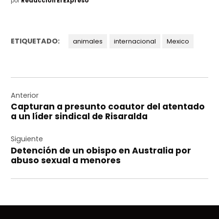
por
Redacción El Expreso
ETIQUETADO:
animales
internacional
Mexico
Navegación
de
Anterior
Capturan a presunto coautor del atentado
entradas
a un líder sindical de Risaralda
Siguiente
Detención de un obispo en Australia por
abuso sexual a menores