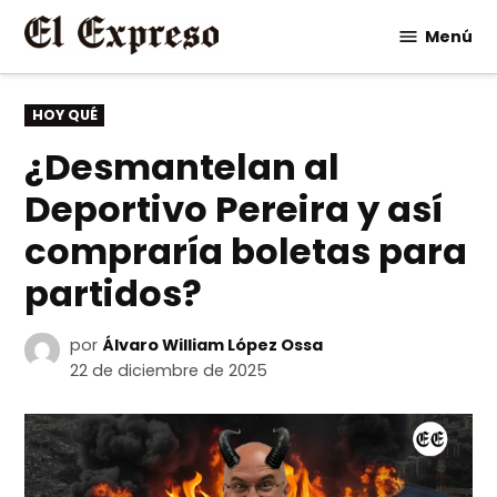
Saltar
Menú
al
contenido
PUBLICADO
HOY QUÉ
EN
¿Desmantelan al
Deportivo Pereira y así
compraría boletas para
partidos?
por
Álvaro William López Ossa
22 de diciembre de 2025