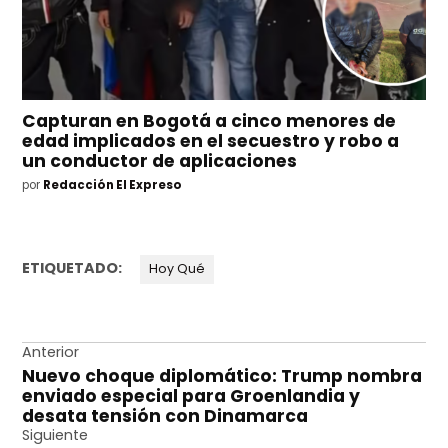
Capturan en Bogotá a cinco menores de
edad implicados en el secuestro y robo a
un conductor de aplicaciones
por
Redacción El Expreso
ETIQUETADO:
Hoy Qué
Navegación
Anterior
Nuevo choque diplomático: Trump nombra
de
enviado especial para Groenlandia y
entradas
desata tensión con Dinamarca
Siguiente