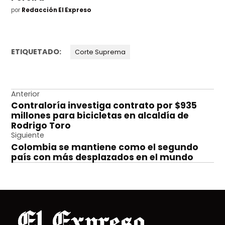
por
Redacción El Expreso
ETIQUETADO:
Corte Suprema
Navegación
Anterior
Contraloría investiga contrato por $935
de
millones para bicicletas en alcaldía de
entradas
Rodrigo Toro
Siguiente
Colombia se mantiene como el segundo
país con más desplazados en el mundo