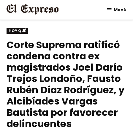
Saltar
Menú
al
contenido
PUBLICADO
HOY QUÉ
EN
Corte Suprema ratificó
condena contra ex
magistrados Joel Darío
Trejos Londoño, Fausto
Rubén Díaz Rodríguez, y
Alcibíades Vargas
Bautista por favorecer
delincuentes