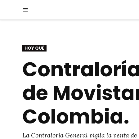
Saltar
Menú
al
contenido
PUBLICADO
HOY QUÉ
EN
Contraloría
de Movistar
Colombia.
La Contraloría General vigila la venta de