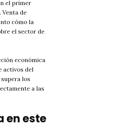
en el primer
. Venta de
uento cómo la
bre el sector de
acción económica
e activos del
 supera los
rectamente a las
a en este