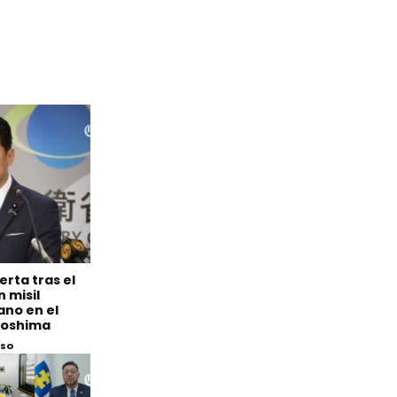
erta tras el
 misil
ano en el
iroshima
eso