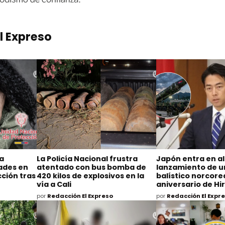
l Expreso
na
La Policía Nacional frustra
Japón entra en al
dades en
atentado con bus bomba de
lanzamiento de un
ción tras
420 kilos de explosivos en la
balístico norcore
vía a Cali
aniversario de H
por
Redacción El Expreso
por
Redacción El Expr