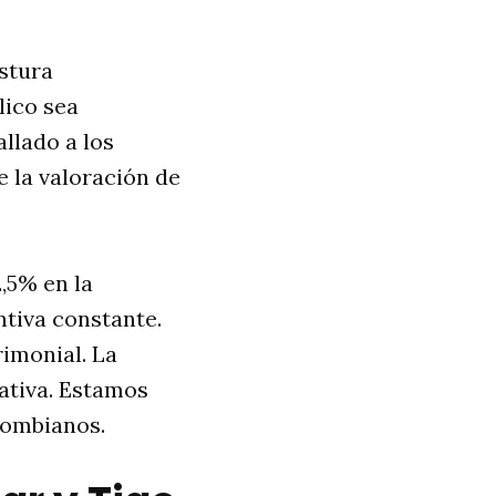
stura
lico sea
allado a los
e la valoración de
,5% en la
ntiva constante.
rimonial. La
ativa. Estamos
lombianos.