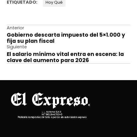
ETIQUETADO:
Hoy Qué
Navegación
Anterior
Gobierno descarta impuesto del 5×1.000 y
de
fija su plan fiscal
entradas
Siguiente
El salario mínimo vital entra en escena: la
clave del aumento para 2026