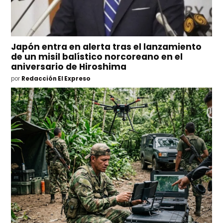
Japón entra en alerta tras el lanzamiento
de un misil balístico norcoreano en el
aniversario de Hiroshima
por
Redacción El Expreso