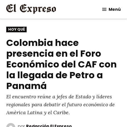
Saltar
Menú
al
contenido
PUBLICADO
HOY QUÉ
EN
Colombia hace
presencia en el Foro
Económico del CAF con
la llegada de Petro a
Panamá
El encuentro reúne a jefes de Estado y líderes
regionales para debatir el futuro económico de
América Latina y el Caribe.
por
Redacción El Expreso