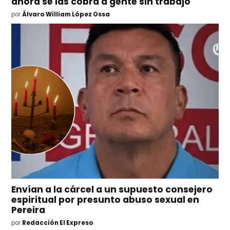
ahora se las cobra a gente sin trabajo
por
Álvaro William López Ossa
Envían a la cárcel a un supuesto consejero
espiritual por presunto abuso sexual en
Pereira
por
Redacción El Expreso