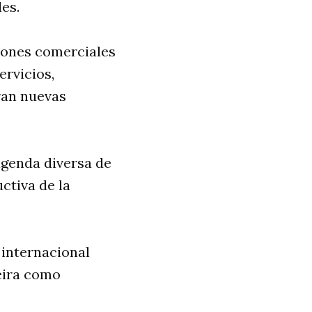
es.
iones comerciales
ervicios,
ran nuevas
agenda diversa de
uctiva de la
 internacional
eira como