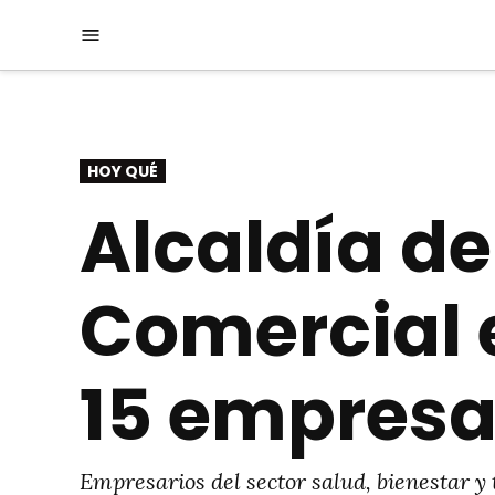
Saltar
Menú
al
contenido
PUBLICADO
HOY QUÉ
EN
Alcaldía de
Comercial 
15 empresa
Empresarios del sector salud, bienestar y 