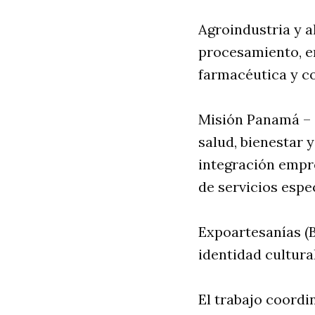
Agroindustria y a
procesamiento, em
farmacéutica y c
Misión Panamá – 
salud, bienestar 
integración empre
de servicios espe
Expoartesanías (B
identidad cultural
El trabajo coordi