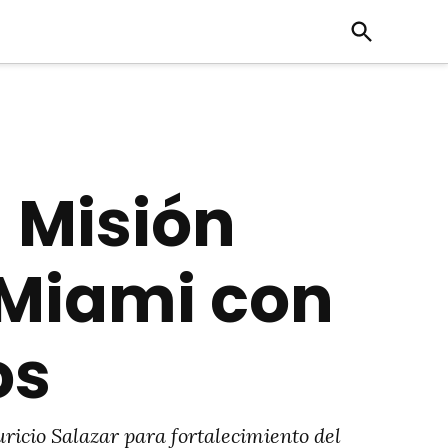
Open
Search
a Misión
Miami con
os
uricio Salazar para fortalecimiento del