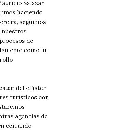
Mauricio Salazar
guimos haciendo
Pereira, seguimos
 nuestros
 procesos de
solamente como un
rollo
star, del clúster
res turísticos con
Estaremos
otras agencias de
én cerrando