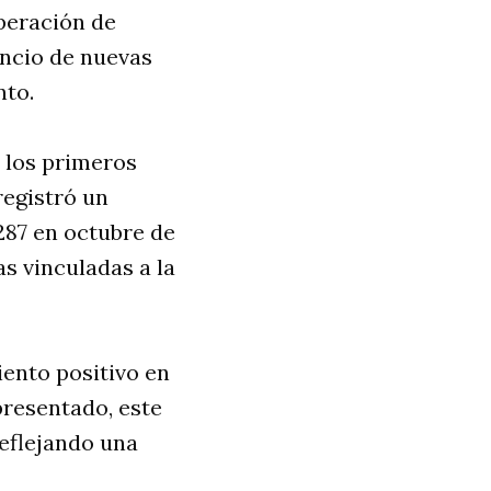
uperación de
uncio de nuevas
nto.
 los primeros
registró un
287 en octubre de
s vinculadas a la
ento positivo en
presentado, este
reflejando una