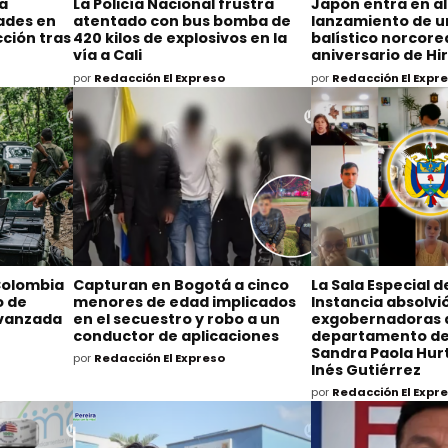
na
La Policía Nacional frustra
Japón entra en al
dades en
atentado con bus bomba de
lanzamiento de un
ción tras
420 kilos de explosivos en la
balístico norcore
vía a Cali
aniversario de H
por
Redacción El Expreso
por
Redacción El Expr
Colombia
Capturan en Bogotá a cinco
La Sala Especial 
o de
menores de edad implicados
Instancia absolvió
avanzada
en el secuestro y robo a un
exgobernadoras 
conductor de aplicaciones
departamento de
Sandra Paola Hurt
por
Redacción El Expreso
Inés Gutiérrez
por
Redacción El Expr