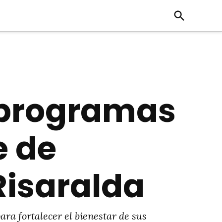
Open
Search
y programas
e de
Risaralda
ara fortalecer el bienestar de sus