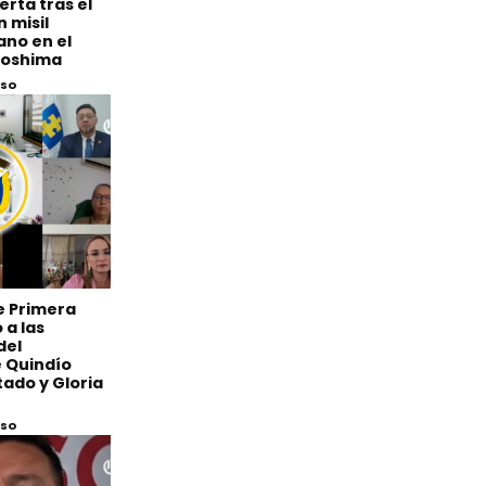
erta tras el
 misil
ano en el
iroshima
eso
de Primera
 a las
del
 Quindío
ado y Gloria
eso