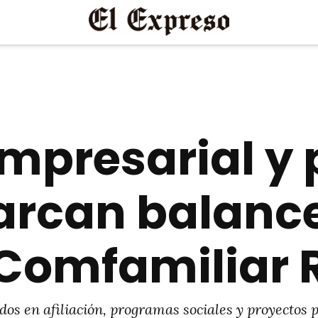
 empresarial 
arcan balanc
 Comfamiliar 
os en afiliación, programas sociales y proyectos p