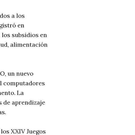
dos a los
gistró en
 los subsidios en
lud, alimentación
XO, un nuevo
mil computadores
mento. La
os de aprendizaje
as.
 los XXIV Juegos