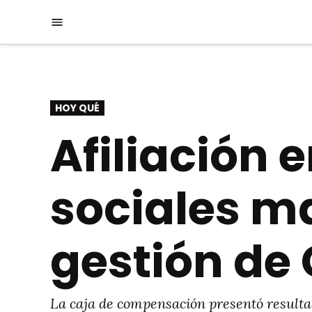
Saltar
Menú
al
contenido
PUBLICADO
HOY QUÉ
EN
Afiliación
sociales m
gestión de
La caja de compensación presentó resultad