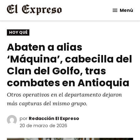
Saltar
Menú
al
contenido
PUBLICADO
HOY QUÉ
EN
Abaten a alias
‘Máquina’, cabecilla del
Clan del Golfo, tras
combates en Antioquia
Otros operativos en el departamento dejaron
más capturas del mismo grupo.
por
Redacción El Expreso
20 de marzo de 2026