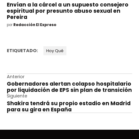
Envían a la cárcel a un supuesto consejero
espiritual por presunto abuso sexual en
Pereira
por
Redacción El Expreso
ETIQUETADO:
Hoy Qué
Navegación
Anterior
Gobernadores alertan colapso hospitalario
de
por liquidación de EPS sin plan de transición
entradas
Siguiente
Shakira tendrá su propio estadio en Madrid
para su gira en España