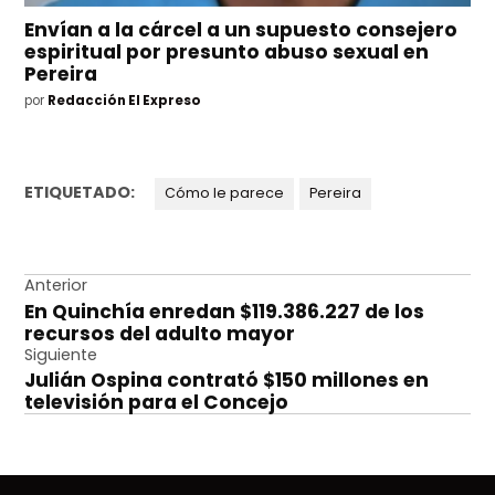
Envían a la cárcel a un supuesto consejero
espiritual por presunto abuso sexual en
Pereira
por
Redacción El Expreso
ETIQUETADO:
Cómo le parece
Pereira
Navegación
Anterior
En Quinchía enredan $119.386.227 de los
de
recursos del adulto mayor
entradas
Siguiente
Julián Ospina contrató $150 millones en
televisión para el Concejo