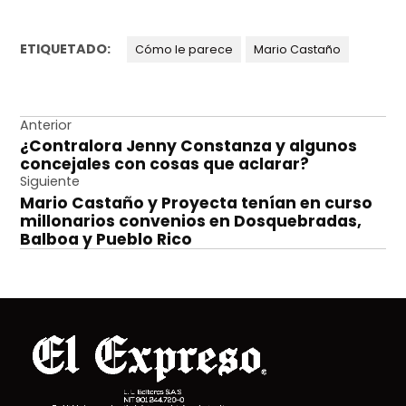
ETIQUETADO:
Cómo le parece
Mario Castaño
Navegación
Anterior
¿Contralora Jenny Constanza y algunos
de
concejales con cosas que aclarar?
entradas
Siguiente
Mario Castaño y Proyecta tenían en curso
millonarios convenios en Dosquebradas,
Balboa y Pueblo Rico