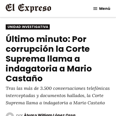
Saltar
Menú
al
contenido
PUBLICADO
UNIDAD INVESTIGATIVA
EN
Último minuto: Por
corrupción la Corte
Suprema llama a
indagatoria a Mario
Castaño
Tras las más de 3.500 conversaciones telefónicas
interceptadas y documentos hallados, la Corte
Suprema llama a indagatoria a Mario Castaño
por
Álvaro William López Ossa