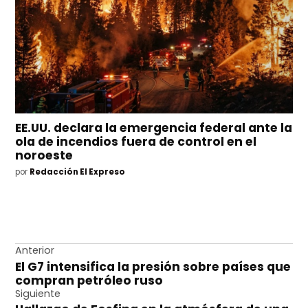
EE.UU. declara la emergencia federal ante la
ola de incendios fuera de control en el
noroeste
por
Redacción El Expreso
Navegación
Anterior
El G7 intensifica la presión sobre países que
de
compran petróleo ruso
entradas
Siguiente