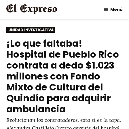
Saltar
Menú
al
contenido
PUBLICADO
UNIDAD INVESTIGATIVA
EN
¡Lo que faltaba!
Hospital de Pueblo Rico
contrata a dedo $1.023
millones con Fondo
Mixto de Cultura del
Quindío para adquirir
ambulancia
Evolucionan los contrataderos, esta si es la tapa,
Alexandra Castillejo Orozco gerente del hospital