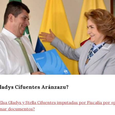
Gladys Cifuentes Aránzazu?
Elsa Gladys y Stella Cifuentes imputadas por Fiscalía por «
rmar documentos?