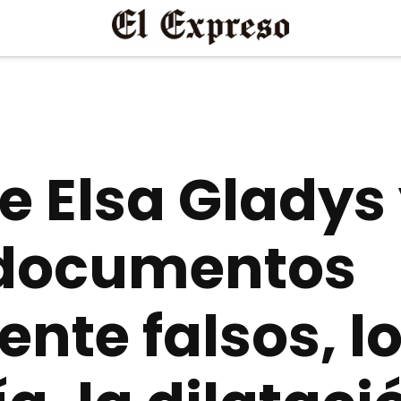
e Elsa Gladys 
 documentos
nte falsos, l