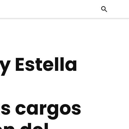
Open
Search
y Estella
os cargos