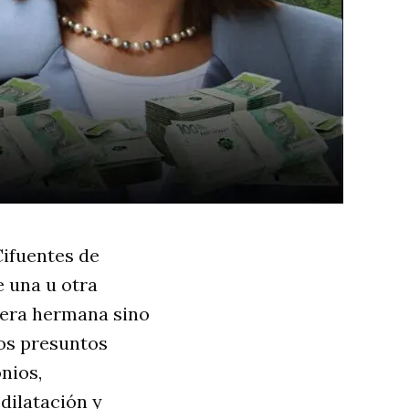
ifuentes de
e una u otra
era hermana sino
os presuntos
nios,
dilatación y