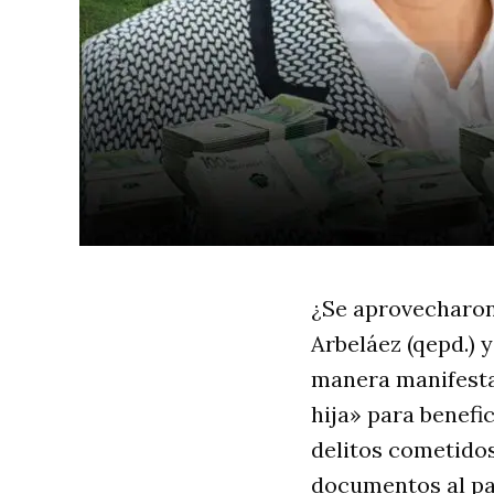
¿Se aprovecharon
Arbeláez (qepd.) 
manera manifest
hija» para benef
delitos cometido
documentos al par