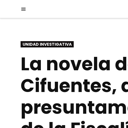
Saltar
Menú
al
contenido
PUBLICADO
UNIDAD INVESTIGATIVA
EN
La novela d
Cifuentes,
presuntame