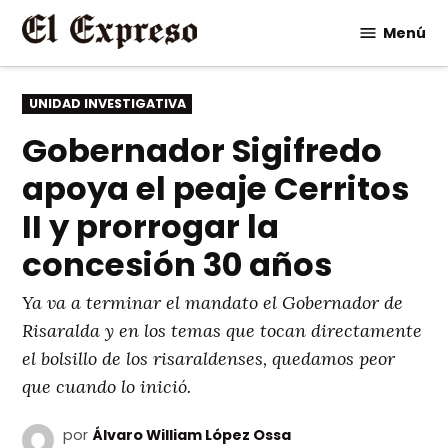
Saltar
Menú
al
contenido
PUBLICADO
UNIDAD INVESTIGATIVA
EN
Gobernador Sigifredo
apoya el peaje Cerritos
II y prorrogar la
concesión 30 años
Ya va a terminar el mandato el Gobernador de
Risaralda y en los temas que tocan directamente
el bolsillo de los risaraldenses, quedamos peor
que cuando lo inició.
por
Álvaro William López Ossa