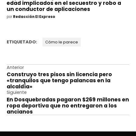
edad implicados en el secuestro y robo a
un conductor de aplicaciones
por
Redacción El Expreso
ETIQUETADO:
Cómo le parece
Navegación
Anterior
Construyo tres pisos sin licencia pero
de
«tranquilos que tengo palancas en la
entradas
alcaldía»
Siguiente
En Dosquebradas pagaron $269 millones en
ropa deportiva que no entregaron a los
ancianos