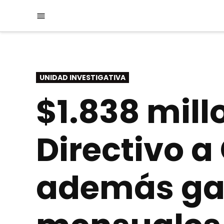
Saltar
Menú
al
contenido
PUBLICADO
UNIDAD INVESTIGATIVA
EN
$1.838 mill
Directivo a
además gan