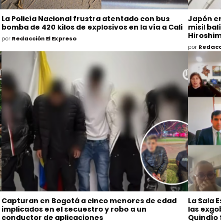
La Policía Nacional frustra atentado con bus
Japón en
bomba de 420 kilos de explosivos en la vía a Cali
misil ba
Hiroshi
por
Redacción El Expreso
por
Redacci
Capturan en Bogotá a cinco menores de edad
La Sala 
implicados en el secuestro y robo a un
las exg
conductor de aplicaciones
Quindío 