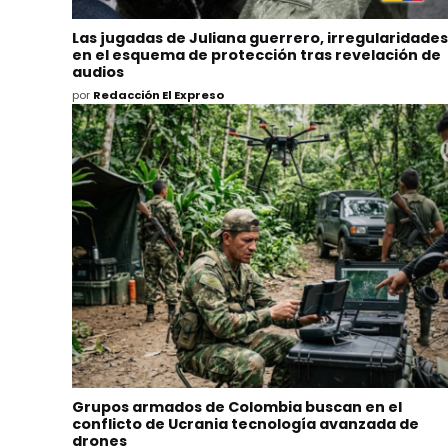
Las jugadas de Juliana guerrero, irregularidades
en el esquema de protección tras revelación de
audios
por
Redacción El Expreso
Grupos armados de Colombia buscan en el
conflicto de Ucrania tecnología avanzada de
drones