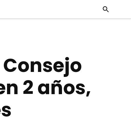
Open
Search
l Consejo
en 2 años,
es