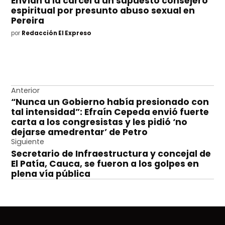
Envían a la cárcel a un supuesto consejero
espiritual por presunto abuso sexual en
Pereira
por
Redacción El Expreso
Navegación
Anterior
“Nunca un Gobierno había presionado con
de
tal intensidad”: Efraín Cepeda envió fuerte
entradas
carta a los congresistas y les pidió ‘no
dejarse amedrentar’ de Petro
Siguiente
Secretario de Infraestructura y concejal de
El Patía, Cauca, se fueron a los golpes en
plena vía pública