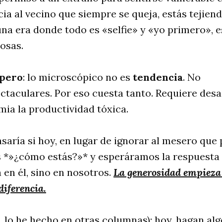
cia al vecino que siempre se queja, estás tejiend
una era donde todo es «selfie» y «yo primero», 
iosas.
pero
: lo microscópico no es
tendencia
. No
ctaculares. Por eso cuesta tanto. Requiere desa
ia la productividad tóxica.
saría si hoy, en lugar de ignorar al mesero que 
 *»¿cómo estás?»* y esperáramos la respuesta 
 en él, sino en nosotros.
La generosidad empieza 
diferencia.
í, lo he hecho en otras columnas): hoy, hagan al