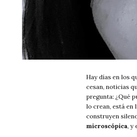
Hay días en los q
cesan, noticias q
pregunta: ¿Qué p
lo crean, está en
construyen silen
microscópica
, y