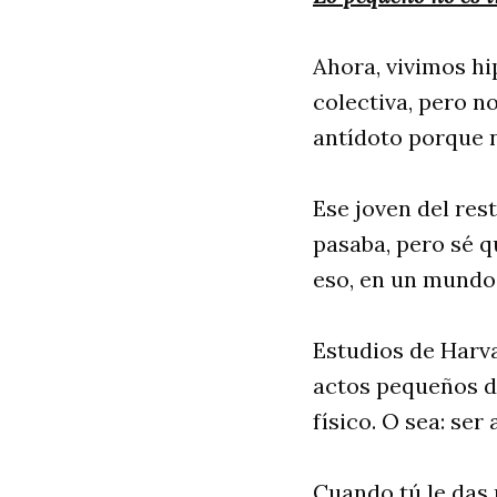
Ahora, vivimos h
colectiva, pero n
antídoto porque n
Ese joven del res
pasaba, pero sé q
eso, en un mundo
Estudios de Harva
actos pequeños de
físico. O sea: ser
Cuando tú le das 