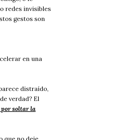
o redes invisibles
estos gestos son
celerar en una
parece distraído,
de verdad? El
por soltar la
go que no deje