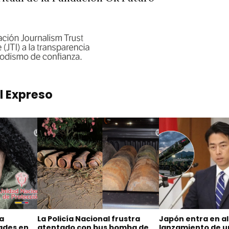
l Expreso
na
La Policía Nacional frustra
Japón entra en al
dades en
atentado con bus bomba de
lanzamiento de un