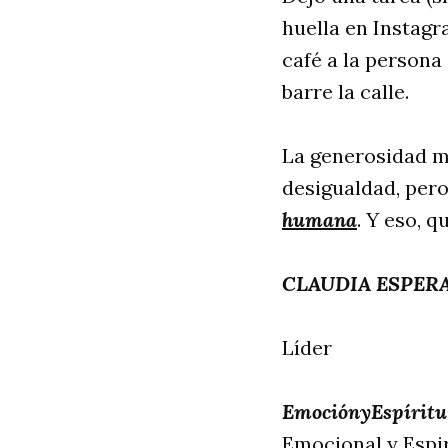
huella en Instagr
café a la persona 
barre la calle.
La generosidad mi
desigualdad, pero
humana
. Y eso, q
CLAUDIA ESPER
Líder
EmociónyEspíritu
Emocional y Espir