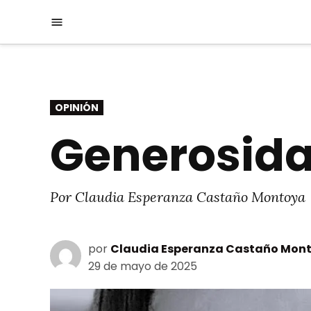
Saltar
Menú
al
contenido
PUBLICADO
OPINIÓN
EN
Generosida
Por Claudia Esperanza Castaño Montoya
por
Claudia Esperanza Castaño Mon
29 de mayo de 2025