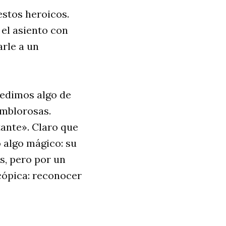
estos heroicos.
el asiento con
arle a un
pedimos algo de
emblorosas.
tante». Claro que
 algo mágico: su
s, pero por un
cópica: reconocer