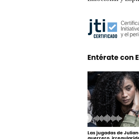
Entérate con E
Las jugadas de Julia
guerrero, irregulari