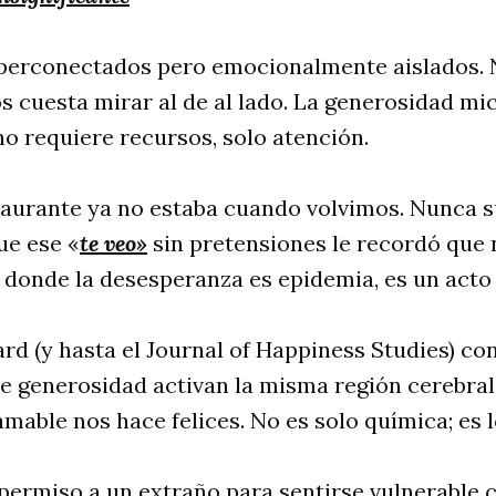
iperconectados pero emocionalmente aislados. 
os cuesta mirar al de al lado. La generosidad mi
o requiere recursos, solo atención.
taurante ya no estaba cuando volvimos. Nunca s
ue ese «
te veo»
sin pretensiones le recordó que 
 donde la desesperanza es epidemia, es un acto
rd (y hasta el Journal of Happiness Studies) co
 generosidad activan la misma región cerebral 
 amable nos hace felices. No es solo química; es 
permiso a un extraño para sentirse vulnerable c