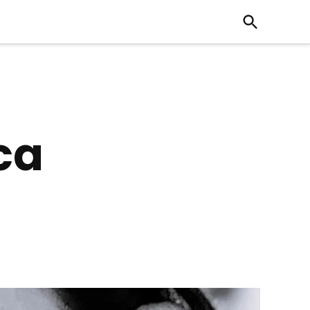
Open
Search
ca