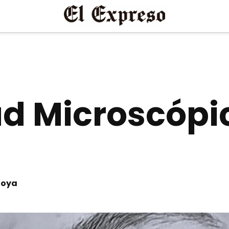
d Microscópi
toya