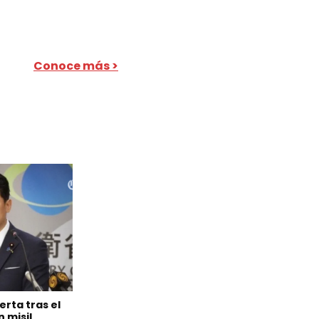
Conoce más >
erta tras el
 misil