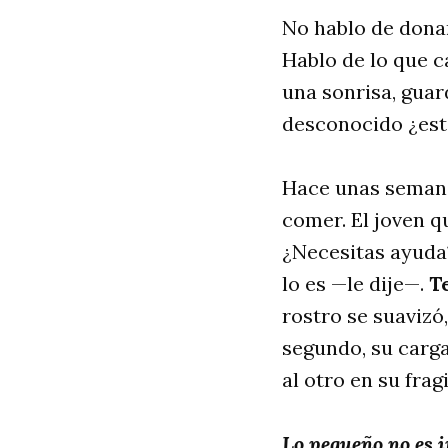
No hablo de donar
Hablo de lo que 
una sonrisa, guar
desconocido ¿está
Hace unas semanas
comer. El joven q
¿Necesitas ayuda?
lo es —le dije—.
T
rostro se suavizó
segundo, su carg
al otro en su frag
Lo pequeño no es i