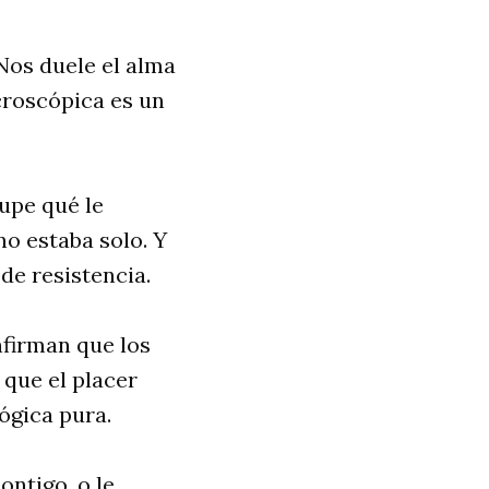
Nos duele el alma
croscópica es un
upe qué le
no estaba solo. Y
 de resistencia.
nfirman que los
que el placer
lógica pura.
ontigo, o le