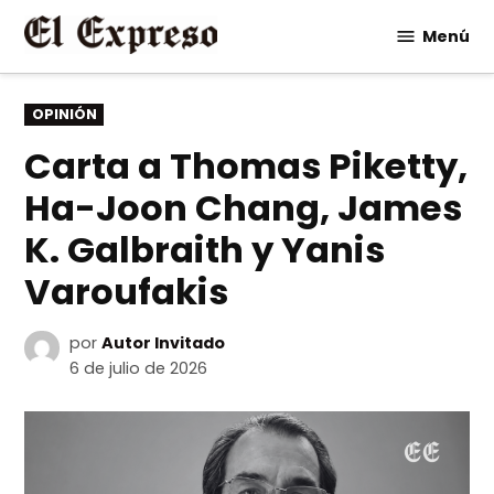
Saltar
Menú
al
contenido
PUBLICADO
OPINIÓN
EN
Carta a Thomas Piketty,
Ha-Joon Chang, James
K. Galbraith y Yanis
Varoufakis
por
Autor Invitado
6 de julio de 2026