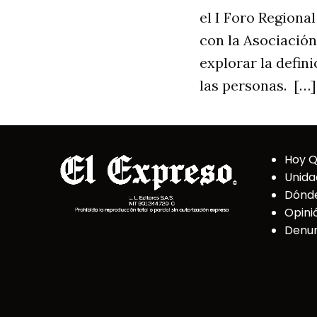
el I Foro Region
con la Asociación
explorar la defin
las personas. […]
Hoy 
Unida
Dónd
Opini
Denun