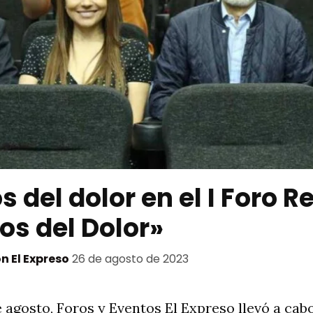
del dolor en el I Foro R
s del Dolor»
n El Expreso
26 de agosto de 2023
e agosto, Foros y Eventos El Expreso llevó a cabo