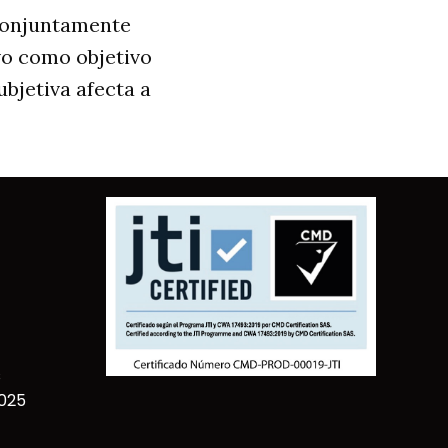
 conjuntamente
vo como objetivo
bjetiva afecta a
s
2025