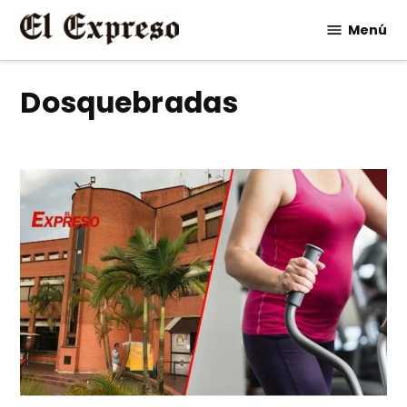
Saltar
Menú
al
contenido
Dosquebradas