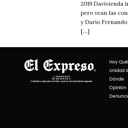
2019 Davivienda i
pero vean las co
y Darío Fernando 
[…]
Hoy Qué
Unidad I
Dónde
Opinión
Denunci