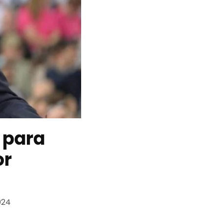
o para
or
024