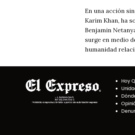
En una acción sin 
Karim Khan, ha so
Benjamin Netanyah
surge en medio d
humanidad relaci
Hoy 
Unida
Dónd
Opini
Denun