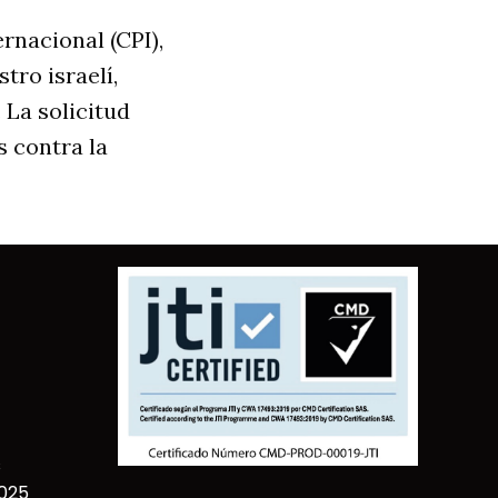
ernacional (CPI),
tro israelí,
 La solicitud
 contra la
s
2025