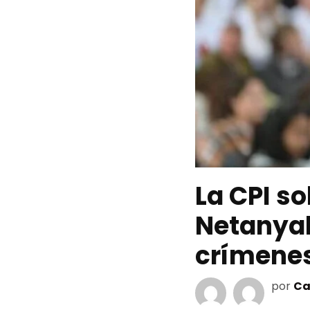
La CPI so
Netanyah
crímenes
por
Ca