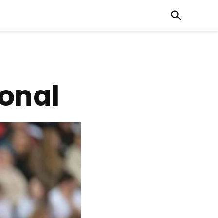
Open
Search
ional