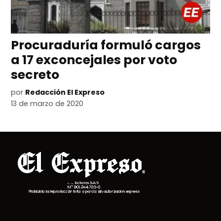
Procuraduría formuló cargos
a 17 exconcejales por voto
secreto
por
Redacción El Expreso
13 de marzo de 2020