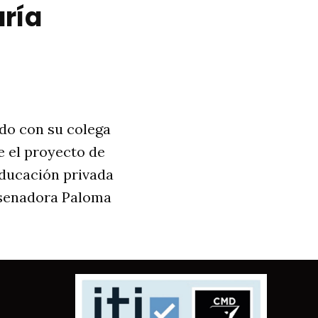
ría
do con su colega
e el proyecto de
educación privada
a senadora Paloma