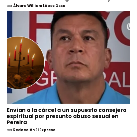
por
Álvaro William López Ossa
Envían a la cárcel a un supuesto consejero
espiritual por presunto abuso sexual en
Pereira
por
Redacción El Expreso