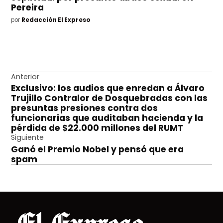
Pereira
por
Redacción El Expreso
Navegación
Anterior
Exclusivo: los audios que enredan a Álvaro
de
Trujillo Contralor de Dosquebradas con las
entradas
presuntas presiones contra dos
funcionarias que auditaban hacienda y la
pérdida de $22.000 millones del RUMT
Siguiente
Ganó el Premio Nobel y pensó que era
spam