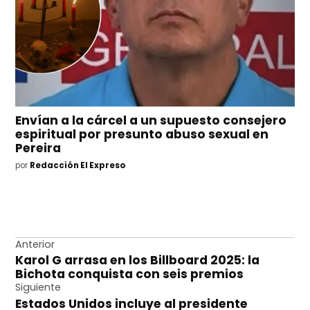
Envían a la cárcel a un supuesto consejero
espiritual por presunto abuso sexual en
Pereira
por
Redacción El Expreso
Navegación
Anterior
Karol G arrasa en los Billboard 2025: la
de
Bichota conquista con seis premios
entradas
Siguiente
Estados Unidos incluye al presidente