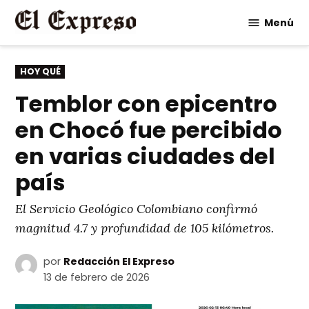
Saltar
Menú
al
contenido
PUBLICADO
HOY QUÉ
EN
Temblor con epicentro
en Chocó fue percibido
en varias ciudades del
país
El Servicio Geológico Colombiano confirmó
magnitud 4.7 y profundidad de 105 kilómetros.
por
Redacción El Expreso
13 de febrero de 2026