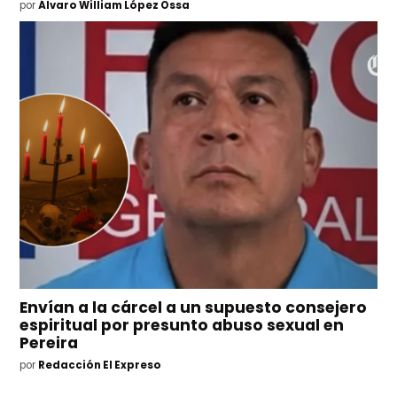
por
Álvaro William López Ossa
Envían a la cárcel a un supuesto consejero
espiritual por presunto abuso sexual en
Pereira
por
Redacción El Expreso