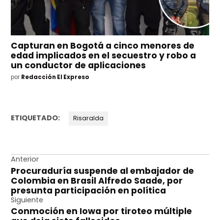
Capturan en Bogotá a cinco menores de
edad implicados en el secuestro y robo a
un conductor de aplicaciones
por
Redacción El Expreso
ETIQUETADO:
Risaralda
Navegación
Anterior
Procuraduría suspende al embajador de
de
Colombia en Brasil Alfredo Saade, por
entradas
presunta participación en política
Siguiente
Conmoción en Iowa por tiroteo múltiple