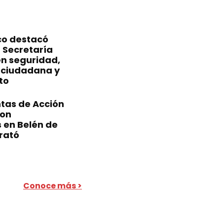
ico destacó
 Secretaría
en seguridad,
 ciudadana y
to
tas de Acción
ron
 en Belén de
rató
Conoce más >