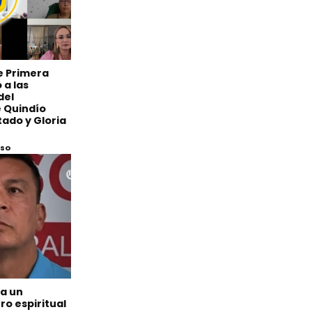
de Primera
 a las
del
 Quindío
ado y Gloria
eso
 a un
o espiritual