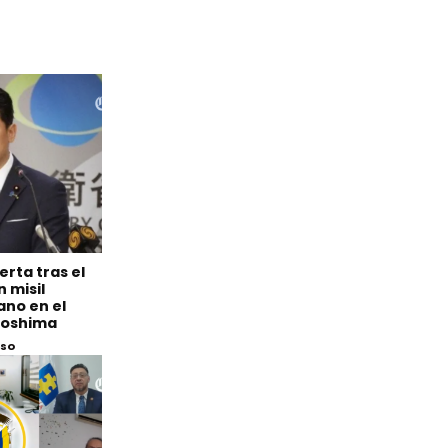
erta tras el
 misil
ano en el
iroshima
eso