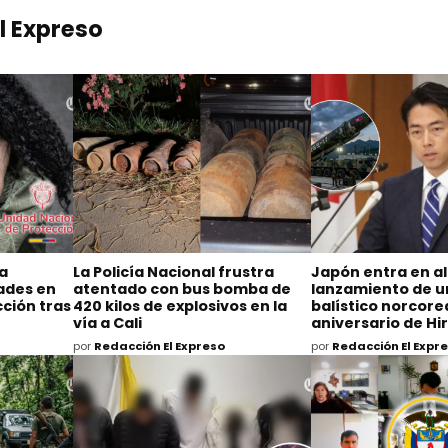
l Expreso
na
La Policía Nacional frustra
Japón entra en al
dades en
atentado con bus bomba de
lanzamiento de un
ción tras
420 kilos de explosivos en la
balístico norcore
vía a Cali
aniversario de H
por
Redacción El Expreso
por
Redacción El Expr