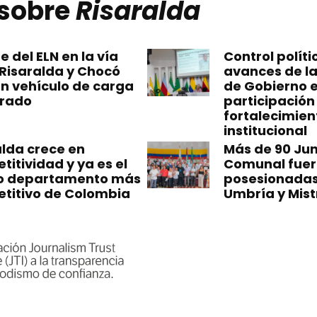
 sobre
Risaralda
 del ELN en la vía
Control polít
 Risaralda y Chocó
avances de la
un vehículo de carga
de Gobierno 
erado
participación
fortalecimien
institucional
alda crece en
Más de 90 Jun
itividad y ya es el
Comunal fue
o departamento más
posesionadas
titivo de Colombia
Umbría y Mist