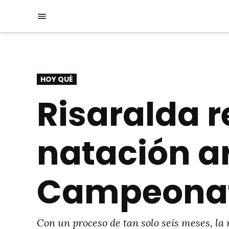
Saltar
Menú
al
contenido
PUBLICADO
HOY QUÉ
EN
Risaralda r
natación ar
Campeonato
Con un proceso de tan solo seis meses, la