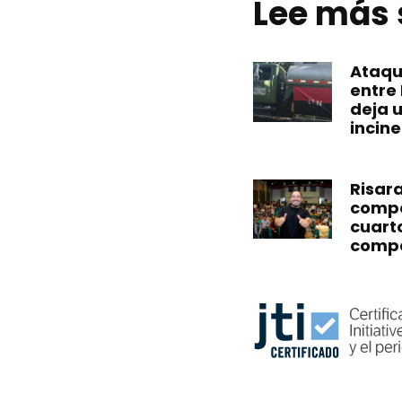
Lee más
Ataque
entre
deja 
incin
Risar
compet
cuart
compe