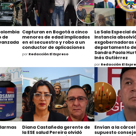
Colombia
Capturan en Bogotá a cinco
La Sala Especial 
o de
menores de edad implicados
Instancia absolvió
avanzada
en el secuestro y robo a un
exgobernadoras 
conductor de aplicaciones
departamento de
Sandra Paola Hurt
por
Redacción El Expreso
Inés Gutiérrez
por
Redacción El Expr
alarmas
Diana Castañeda gerente de
Envían a la cárcel
la ESE salud Pereira olvidó
supuesto consejer