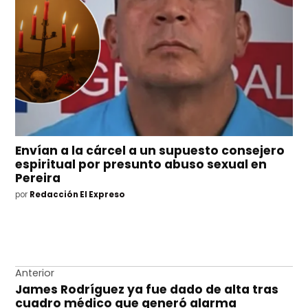
Envían a la cárcel a un supuesto consejero
espiritual por presunto abuso sexual en
Pereira
por
Redacción El Expreso
Navegación
Anterior
James Rodríguez ya fue dado de alta tras
de
cuadro médico que generó alarma