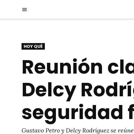
Saltar
Menú
al
contenido
PUBLICADO
HOY QUÉ
EN
Reunión cla
Delcy Rodrí
seguridad f
Gustavo Petro y Delcy Rodríguez se reúnen