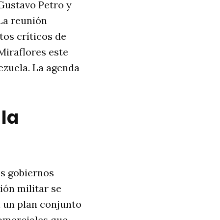
 Gustavo Petro y
La reunión
tos críticos de
 Miraflores este
nezuela. La agenda
 la
os gobiernos
ión militar se
 un plan conjunto
comerciales que