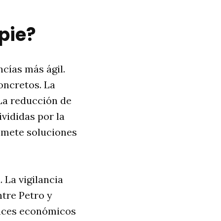
pie?
cías más ágil.
oncretos. La
La reducción de
ivididas por la
romete soluciones
 La vigilancia
ntre Petro y
vances económicos