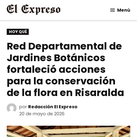
Saltar
Menú
al
contenido
PUBLICADO
HOY QUÉ
EN
Red Departamental de
Jardines Botánicos
fortaleció acciones
para la conservación
de la flora en Risaralda
por
Redacción El Expreso
20 de mayo de 2026