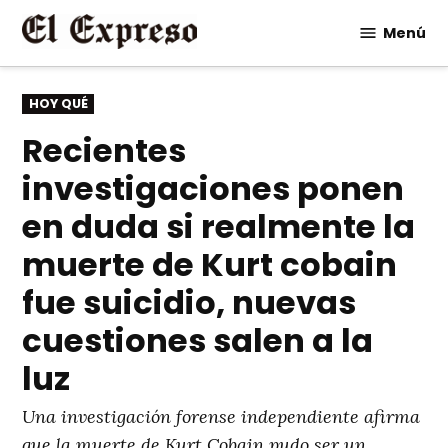
Saltar
Menú
al
contenido
PUBLICADO
HOY QUÉ
EN
Recientes
investigaciones ponen
en duda si realmente la
muerte de Kurt cobain
fue suicidio, nuevas
cuestiones salen a la
luz
Una investigación forense independiente afirma
que la muerte de Kurt Cobain pudo ser un