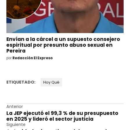
Envían a la cárcel a un supuesto consejero
espiritual por presunto abuso sexual en
Pereira
por
Redacción El Expreso
ETIQUETADO:
Hoy Qué
Navegación
Anterior
La JEP ejecutó el 99,3 % de su presupuesto
de
en 2025 y lideró el sector justicia
entradas
Siguiente