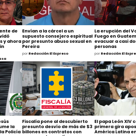
ente de
Envían a la cárcel a un
La erupción del V
lvidó
supuesto consejero espiritual
Fuego en Guatema
s y ahora
por presunto abuso sexual en
evacuar a casi do
in
Pereira
personas
por
Redacción El Expreso
por
Redacción El Expr
Ossa
esús
Fiscalía pone al descubierto
El papa León XIV 
ume la
presunto desvío de más de $3
primera gira apos
la Policía
billones en contratos con
América Latina e