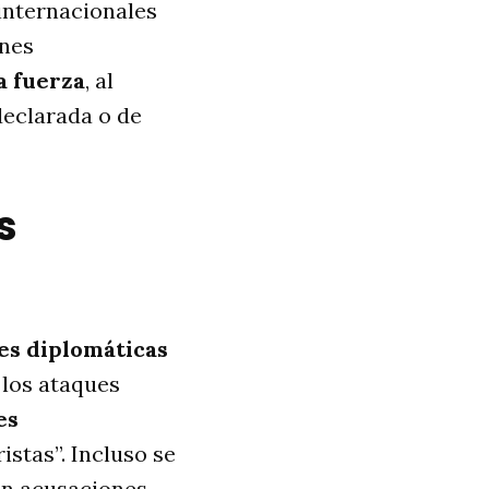
internacionales
ones
a fuerza
, al
declarada o de
s
es diplomáticas
los ataques
es
istas”. Incluso se
on acusaciones