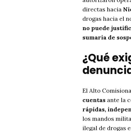
directas hacia
Ni
drogas hacia el n
no puede justifi
sumaria de sosp
¿Qué exi
denunci
El Alto Comision
cuentas
ante la 
rápidas, indepe
los mandos militar
ilegal de drogas 