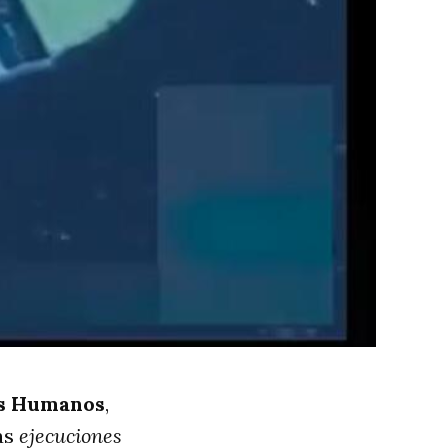
os Humanos
,
as
ejecuciones