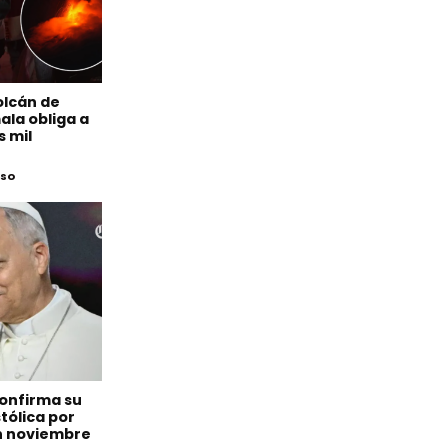
olcán de
la obliga a
s mil
eso
confirma su
tólica por
n noviembre