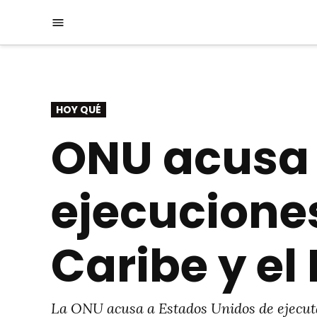
Saltar
Menú
al
contenido
PUBLICADO
HOY QUÉ
EN
ONU acusa 
ejecuciones
Caribe y el
La ONU acusa a Estados Unidos de ejecutar 