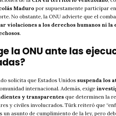
colás Maduro
por supuestamente participar en 
orte. No obstante, la ONU advierte que el comba
car violaciones a los derechos humanos ni la 
echosos
.
ge la ONU ante las ejecu
adas?
ado solicita que Estados Unidos
suspenda los a
comunidad internacional. Además, exige
investi
ndientes y transparentes
que determinen la re
es y civiles involucrados. Türk reiteró que “enf
es un asunto de cumplimiento de la ley, pero deb