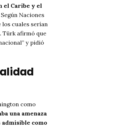
 el Caribe y el
s. Según Naciones
 los cuales serían
. Türk afirmó que
nacional” y pidió
galidad
shington como
taba una amenaza
es admisible como