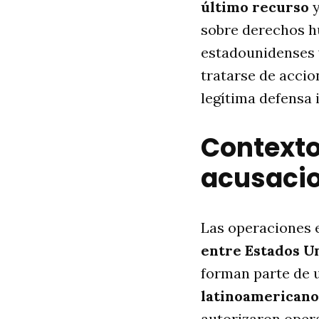
último recurso
y
sobre derechos h
estadounidenses v
tratarse de accio
legítima defensa 
Contexto 
acusaci
Las operaciones 
entre Estados U
forman parte de
latinoamericano
autorizaron oper