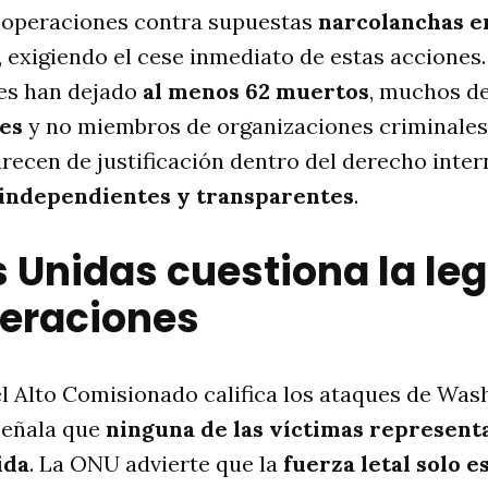
operaciones contra supuestas
narcolanchas en
, exigiendo el cese inmediato de estas accione
ues han dejado
al menos 62 muertos
, muchos de
les
y no miembros de organizaciones criminales
recen de justificación dentro del derecho inter
 independientes y transparentes
.
 Unidas cuestiona la le
peraciones
l Alto Comisionado califica los ataques de Wa
señala que
ninguna de las víctimas represen
ida
. La ONU advierte que la
fuerza letal solo 