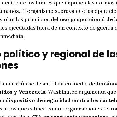
 dentro de los límites que imponen las normas 
umanos. El organismo subraya que las operaci
iolan los principios del
uso proporcional de l
nes ejecutadas fuera de un contexto de guerra 
inmediata.
político y regional de la
ones
en cuestión se desarrollan en medio de
tension
nidos y Venezuela
. Washington argumenta que 
 un
dispositivo de seguridad contra los cártel
s
, a los que califica como “organizaciones terror
aciones de la
CIA en territorio venezolano
, c