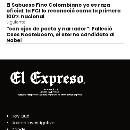
El Sabueso Fino Colombiano ya es raza
de
oficial: la FCI lo reconoció como la primera
entradas
100% nacional
Siguiente
“con ojos de poeta y narrador”: Falleció
Cees Nooteboom, el eterno candidato al
Nobel
Hoy Qué
Unidad Investigativa
Dónde