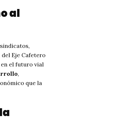
o al
sindicatos,
 del Eje Cafetero
n el futuro vial
rrollo
,
conómico que la
la