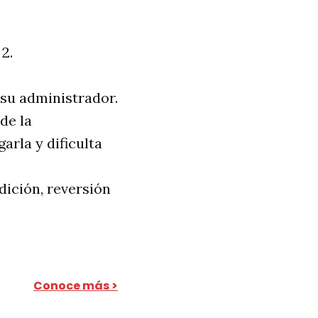
2.
e su administrador.
de la
arla y dificulta
dición, reversión
Conoce más >