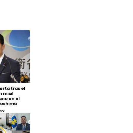
erta tras el
 misil
ano en el
iroshima
eso