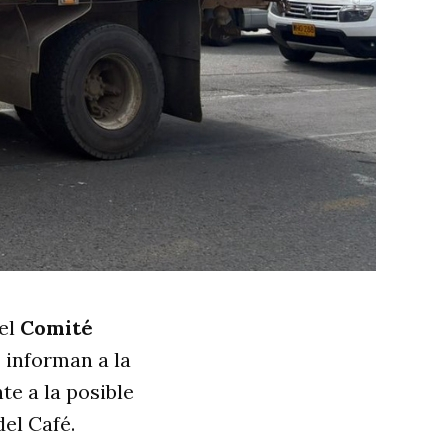
 el
Comité
s
informan a la
e a la posible
el Café.