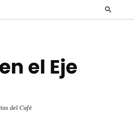
Open
Search
n el Eje
tas del Café