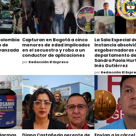
Colombia
Capturan en Bogotá a cinco
La Sala Especial 
o de
menores de edad implicados
Instancia absolvió
avanzada
en el secuestro y robo a un
exgobernadoras 
conductor de aplicaciones
departamento de
Sandra Paola Hurt
por
Redacción El Expreso
Inés Gutiérrez
por
Redacción El Expr
alarmas
Diana Castañeda gerente de
Envían a la cárcel