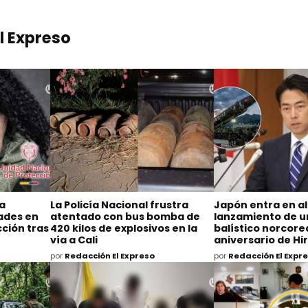
l Expreso
na
La Policía Nacional frustra
Japón entra en al
dades en
atentado con bus bomba de
lanzamiento de un
ción tras
420 kilos de explosivos en la
balístico norcore
vía a Cali
aniversario de H
por
Redacción El Expreso
por
Redacción El Expr