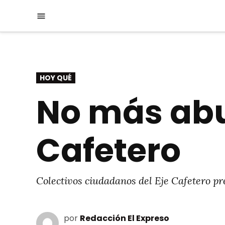
Saltar
Menú
al
contenido
PUBLICADO
HOY QUÉ
EN
No más abus
Cafetero
Colectivos ciudadanos del Eje Cafetero pr
por
Redacción El Expreso