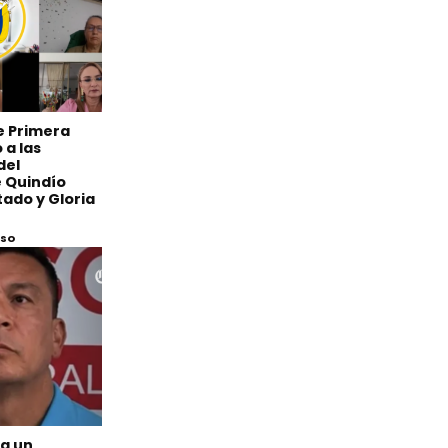
de Primera
 a las
del
 Quindío
ado y Gloria
eso
 a un