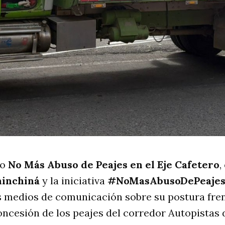
co
No Más Abuso de Peajes en el Eje Cafetero
,
hinchiná
y la iniciativa
#NoMasAbusoDePeaje
s medios de comunicación sobre su postura frent
oncesión de los peajes del corredor Autopistas d